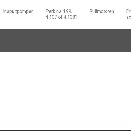
Inspuitpompen
Perkins 4.99,
Ruilmotoren
Pr
4.107 of 4.108?
sc