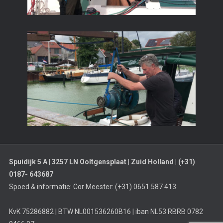
Spuidijk 5 A | 3257 LN Ooltgensplaat | Zuid Holland | (+31)
0187- 643687
Spoed & informatie: Cor Meester: (+31) 0651 587 413
KvK 75286882 | BTW NL001536260B16 | iban NL53 RBRB 0782