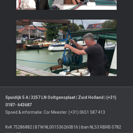
Spuidijk 5 A | 3257 LN Ooltgensplaat | Zuid Holland | (+31)
0187- 643687
Spoed & informatie: Cor Meester: (+31) 0651 587 413
KvK 75286882 | BTW NL001536260B16 | iban NL53 RBRB 0782