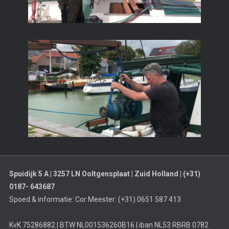
Spuidijk 5 A | 3257 LN Ooltgensplaat | Zuid Holland | (+31)
0187- 643687
Spoed & informatie: Cor Meester: (+31) 0651 587 413
KvK 75286882 | BTW NL001536260B16 | iban NL53 RBRB 0782