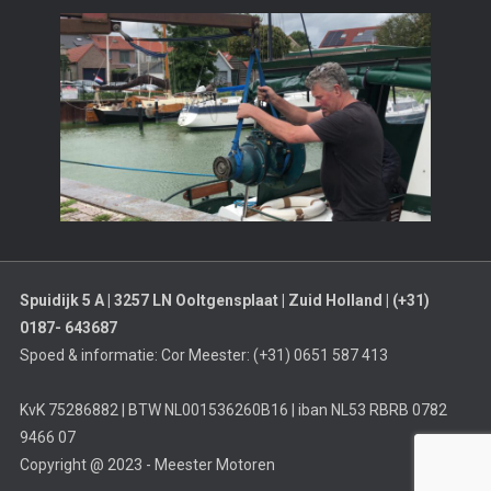
Spuidijk 5 A | 3257 LN Ooltgensplaat | Zuid Holland | (+31)
0187- 643687
Spoed & informatie: Cor Meester: (+31) 0651 587 413
KvK 75286882 | BTW NL001536260B16 | iban NL53 RBRB 0782
9466 07
Copyright @ 2023 - Meester Motoren