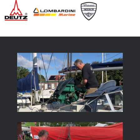
Deutz-
Lombardini-
Indenor-
Alpha-
300×67-
1