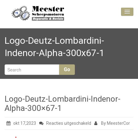
Bacteriën
Logo-Deutz-Lombardini-
Inspuitpompen
Indenor-Alpha-300x67-1
Perkins 4.99,
4.107 of 4.108?
Go
Ruilmotoren
Problemen bij
scheepsmotoren
Logo-Deutz-Lombardini-Indenor-
Kijk mee bij
Alpha-300×67-1
onze projecten
Contact
voor
okt 17,2023
Reacties uitgeschakeld
By MeesterCor
Logo-