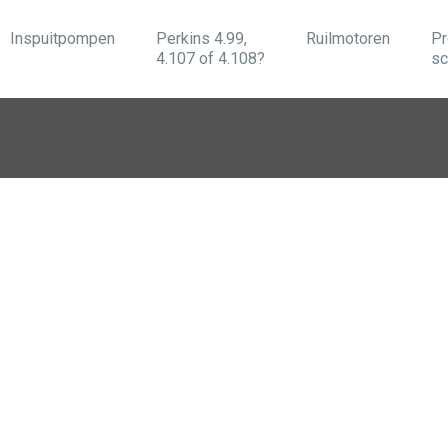
Inspuitpompen
Perkins 4.99,
Ruilmotoren
Pr
4.107 of 4.108?
sc