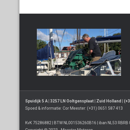
Spuidijk 5 A | 3257 LN Ooltgensplaat | Zuid Holland | (
Spoed & informatie: Cor Meester: (+31) 0651 587 413
KvK 75286882 | BTW NL001536260B16 | iban NL53 RBRB 