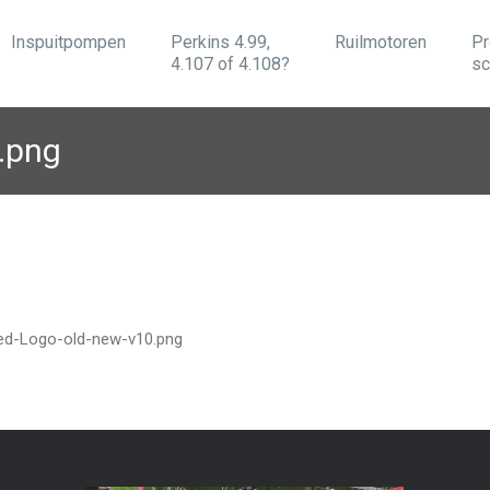
Inspuitpompen
Perkins 4.99,
Ruilmotoren
Pr
4.107 of 4.108?
sc
.png
ped-Logo-old-new-v10.png