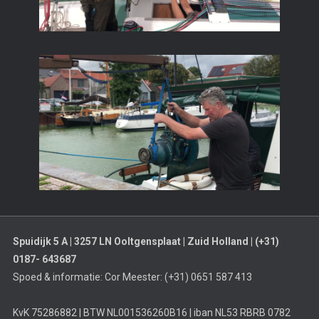
Spuidijk 5 A | 3257 LN Ooltgensplaat | Zuid Holland | (+31)
0187- 643687
Spoed & informatie: Cor Meester: (+31) 0651 587 413
KvK 75286882 | BTW NL001536260B16 | iban NL53 RBRB 0782