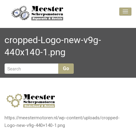
Bacteriën
cropped-Logo-new-v9g-
Inspuitpompen
440x140-1.png
Perkins 4.99,
4.107 of 4.108?
Go
Ruilmotoren
Problemen bij
scheepsmotoren
Kijk mee bij
onze projecten
https://meestermotoren.nl/wp-content/uploads/cropped-
Contact
Logo-new-v9g-440×140-1.png